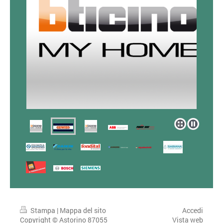
Stampa
|
Mappa del sito
Accedi
Copyright © Astorino 87055
Vista web